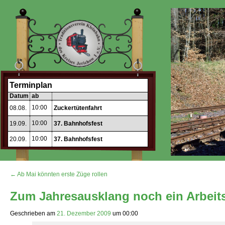
Terminplan
Datum
ab
10:00
08.08.
Zuckertütenfahrt
10:00
19.09.
37. Bahnhofsfest
10:00
20.09.
37. Bahnhofsfest
← Ab Mai könnten erste Züge rollen
Zum Jahresausklang noch ein Arbeit
Geschrieben am
21. Dezember 2009
um
00:00