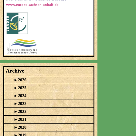
Archive
►
2026
►
2025
►
2024
►
2023
►
2022
►
2021
►
2020
►
2019