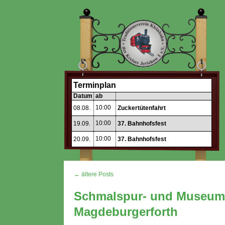
Terminplan
Datum
ab
10:00
08.08.
Zuckertütenfahrt
10:00
19.09.
37. Bahnhofsfest
10:00
20.09.
37. Bahnhofsfest
← ältere Posts
Schmalspur- und Museumsb
Magdeburgerforth