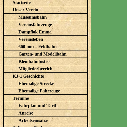
Startseite
Unser Verein
Museumsbahn
Vereinsfahrzeuge
Dampflok Emma
Vereinsleben
600 mm – Feldbahn
Garten- und Modellbahn
Kleinbahnbistro
Mitgliederbereich
KJ-1 Geschichte
Ehemalige Strecke
Ehemalige Fahrzeuge
Termine
Fahrplan und Tarif
Anreise
Arbeitseinsätze