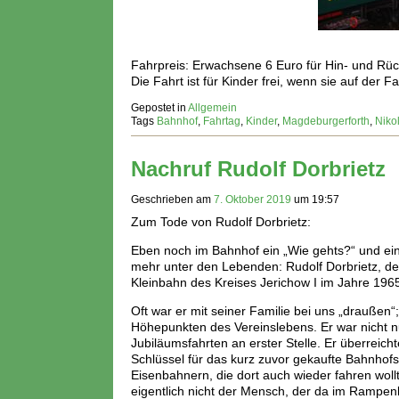
Fahrpreis: Erwachsene 6 Euro für Hin- und Rüc
Die Fahrt ist für Kinder frei, wenn sie auf der
Gepostet in
Allgemein
Tags
Bahnhof
,
Fahrtag
,
Kinder
,
Magdeburgerforth
,
Niko
Nachruf Rudolf Dorbrietz
Geschrieben am
7. Oktober 2019
um
19:57
Zum Tode von Rudolf Dorbrietz:
Eben noch im Bahnhof ein „Wie gehts?“ und ei
mehr unter den Lebenden: Rudolf Dorbrietz, de
Kleinbahn des Kreises Jerichow I im Jahre 1965 
Oft war er mit seiner Familie bei uns „draußen
Höhepunkten des Vereinslebens. Er war nicht 
Jubiläumsfahrten an erster Stelle. Er überrei
Schlüssel für das kurz zuvor gekaufte Bahnho
Eisenbahnern, die dort auch wieder fahren wol
eigentlich nicht der Mensch, der da im Rampenli