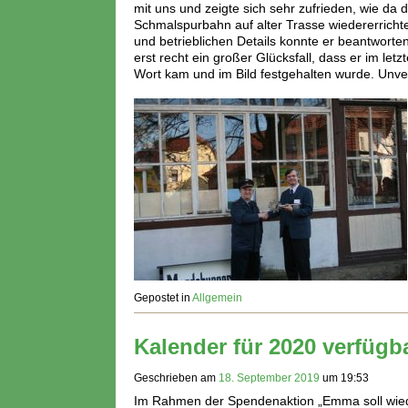
mit uns und zeigte sich sehr zufrieden, wie d
Schmalspurbahn auf alter Trasse wiedererrichte
und betrieblichen Details konnte er beantwor
erst recht ein großer Glücksfall, dass er im l
Wort kam und im Bild festgehalten wurde. Unver
Gepostet in
Allgemein
Kalender für 2020 verfügb
Geschrieben am
18. September 2019
um
19:53
Im Rahmen der Spendenaktion „Emma soll wied