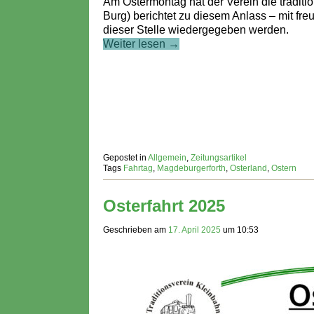
Am Ostermontag hat der Verein die tradition
Burg) berichtet zu diesem Anlass – mit fr
dieser Stelle wiedergegeben werden.
Weiter lesen →
Gepostet in
Allgemein
,
Zeitungsartikel
Tags
Fahrtag
,
Magdeburgerforth
,
Osterland
,
Ostern
Osterfahrt 2025
Geschrieben am
17. April 2025
um
10:53