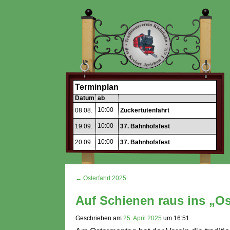
Terminplan
Datum
ab
10:00
08.08.
Zuckertütenfahrt
10:00
19.09.
37. Bahnhofsfest
10:00
20.09.
37. Bahnhofsfest
← Osterfahrt 2025
Auf Schienen raus ins „Os
Geschrieben am
25. April 2025
um
16:51