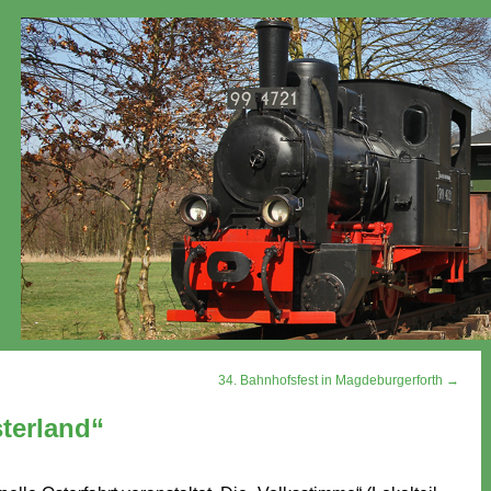
34. Bahnhofsfest in Magdeburgerforth →
terland“