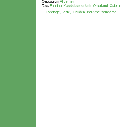
Gepostet in
Allgemein
Tags
Fahrtag
,
Magdeburgerforth
,
Osterland
,
Ostern
← Fahrtage, Feste, Jubiläen und Arbeitseinsätze