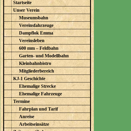
Startseite
Unser Verein
Museumsbahn
Vereinsfahrzeuge
Dampflok Emma
Vereinsleben
600 mm – Feldbahn
Garten- und Modellbahn
Kleinbahnbistro
Mitgliederbereich
KJ-1 Geschichte
Ehemalige Strecke
Ehemalige Fahrzeuge
Termine
Fahrplan und Tarif
Anreise
Arbeitseinsätze