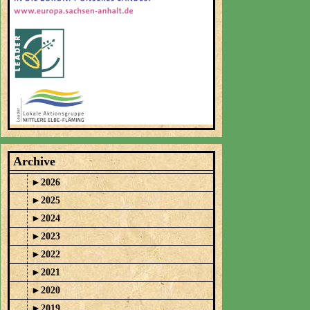
Archive
►
2026
►
2025
►
2024
►
2023
►
2022
►
2021
►
2020
►
2019