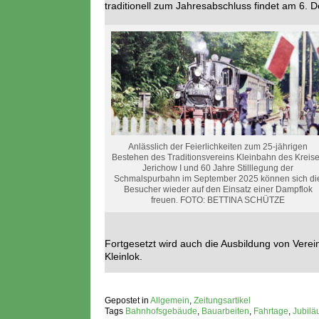
traditionell zum Jahresabschluss findet am 6. D
Anlässlich der Feierlichkeiten zum 25-jährigen
Bestehen des Traditionsvereins Kleinbahn des Kreis
Jerichow I und 60 Jahre Stilllegung der
Schmalspurbahn im September 2025 können sich di
Besucher wieder auf den Einsatz einer Dampflok
freuen. FOTO: BETTINA SCHÜTZE
Fortgesetzt wird auch die Ausbildung von Verein
Kleinlok.
Gepostet in
Allgemein
,
Zeitungsartikel
Tags
Bahnhofsgebäude
,
Bauarbeiten
,
Fahrtage
,
Jubil