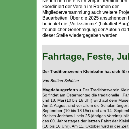
Neben den bereits im Vorjahr terminierten
koordiniert der Verein im Rahmen der
Mitgliederversammlung auch weitere Proje
Bauarbeiten. Über die 2025 anstehenden
berichtet die „Volksstimme“ (Lokalteil Burg)
freundlicher Genehmigung der Autorin darf
dieser Stelle wiedergegeben werden.
Fahrtage, Feste, Ju
Der Traditionsverein Kleinbahn hat sich fü
Von Bettina Schütze
Magdeburgerforth
●
Der Traditionsverein Kle
So findet am Ostermontag die traditionelle ,,Fah
und 18. Mai (10 bis 16 Uhr) wird auf dem Muse
Am 2. August sind vor allem die Schulanfänger 
September (10 bis 18 Uhr) und am 14. September
Kreises Jerichow I sein 25-jähriges Vereinsjubil
des 60. Jahrestages der letzten Fahrt der Kle
(10 bis 16 Uhr). Am 11. Oktober wird in der Zei