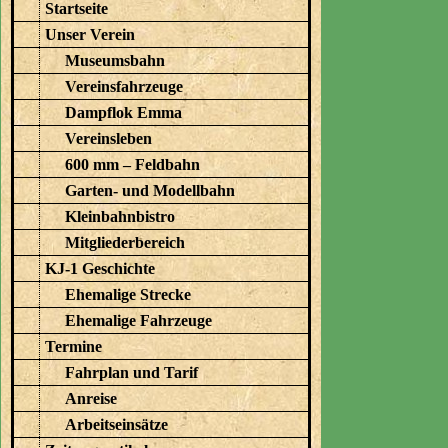
Startseite
Unser Verein
Museumsbahn
Vereinsfahrzeuge
Dampflok Emma
Vereinsleben
600 mm – Feldbahn
Garten- und Modellbahn
Kleinbahnbistro
Mitgliederbereich
KJ-1 Geschichte
Ehemalige Strecke
Ehemalige Fahrzeuge
Termine
Fahrplan und Tarif
Anreise
Arbeitseinsätze