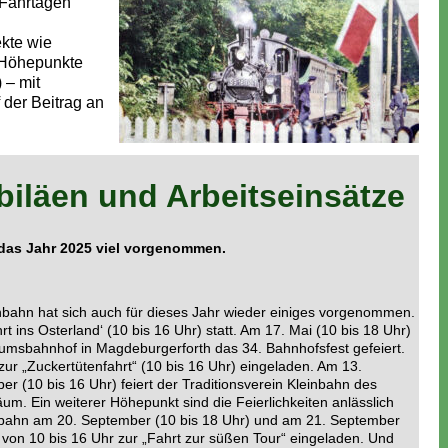
 Fahrtagen
kte wie
 Höhepunkte
 – mit
 der Beitrag an
biläen und Arbeitseinsätze
r das Jahr 2025 viel vorgenommen.
inbahn hat sich auch für dieses Jahr wieder einiges vorgenommen.
rt ins Osterland‘ (10 bis 16 Uhr) statt. Am 17. Mai (10 bis 18 Uhr)
umsbahnhof in Magdeburgerforth das 34. Bahnhofsfest gefeiert.
zur „Zuckertütenfahrt“ (10 bis 16 Uhr) eingeladen. Am 13.
 (10 bis 16 Uhr) feiert der Traditionsverein Kleinbahn des
äum. Ein weiterer Höhepunkt sind die Feierlichkeiten anlässlich
inbahn am 20. September (10 bis 18 Uhr) und am 21. September
t von 10 bis 16 Uhr zur „Fahrt zur süßen Tour“ eingeladen. Und