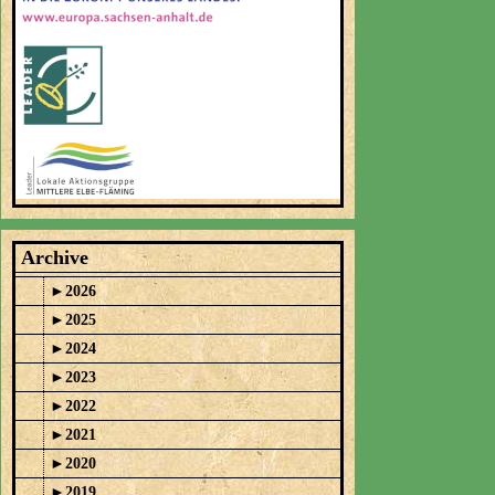
Archive
►
2026
►
2025
►
2024
►
2023
►
2022
►
2021
►
2020
►
2019