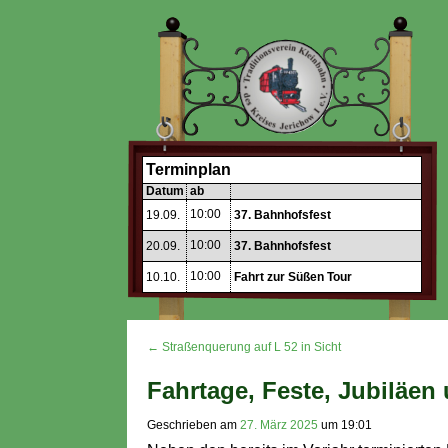
Terminplan
Datum
ab
10:00
19.09.
37. Bahnhofsfest
10:00
20.09.
37. Bahnhofsfest
10:00
10.10.
Fahrt zur Süßen Tour
← Straßenquerung auf L 52 in Sicht
Fahrtage, Feste, Jubiläen
Geschrieben am
27. März 2025
um
19:01