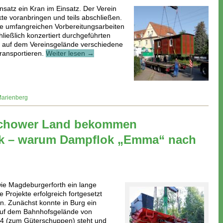
satz ein Kran im Einsatz. Der Verein
te voranbringen und teils abschließen.
die umfangreichen Vorbereitungsarbeiten
ießlich konzertiert durchgeführten
m auf dem Vereinsgelände verschiedene
transportieren.
Weiter lesen →
arienberg
richower Land bekommen
k – warum Dampflok „Emma“ nach
ie Magdeburgerforth ein lange
 Projekte erfolgreich fortgesetzt
n. Zunächst konnte in Burg ein
uf dem Bahnhofsgelände von
 4 (zum Güterschuppen) steht und