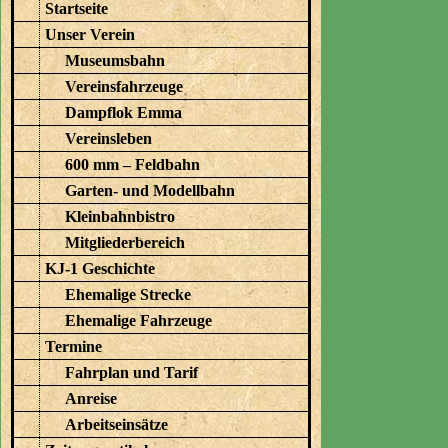
Startseite
Unser Verein
Museumsbahn
Vereinsfahrzeuge
Dampflok Emma
Vereinsleben
600 mm – Feldbahn
Garten- und Modellbahn
Kleinbahnbistro
Mitgliederbereich
KJ-1 Geschichte
Ehemalige Strecke
Ehemalige Fahrzeuge
Termine
Fahrplan und Tarif
Anreise
Arbeitseinsätze