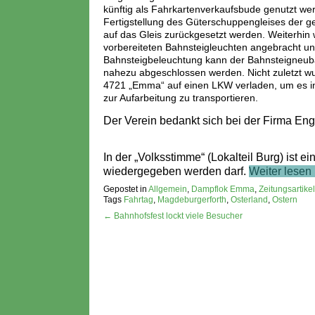
künftig als Fahrkartenverkaufsbude genutzt we
Fertigstellung des Güterschuppengleises der 
auf das Gleis zurückgesetzt werden. Weiterhi
vorbereiteten Bahnsteigleuchten angebracht un
Bahnsteigbeleuchtung kann der Bahnsteigneub
nahezu abgeschlossen werden. Nicht zuletzt w
4721 „Emma“ auf einen LKW verladen, um es in
zur Aufarbeitung zu transportieren.
Der Verein bedankt sich bei der Firma Enge
In der „Volksstimme“ (Lokalteil Burg) ist ei
wiedergegeben werden darf.
Weiter lesen
Gepostet in
Allgemein
,
Dampflok Emma
,
Zeitungsartikel
Tags
Fahrtag
,
Magdeburgerforth
,
Osterland
,
Ostern
← Bahnhofsfest lockt viele Besucher