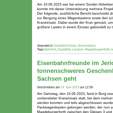
Am 10.06.2023 war bei einem Sonder-Arbeitsein
konnte mit dieser Unterstützung mehrere Projek
Der folgende, ausführliche Bericht beschreibt 
zur Bergung eines Wagenkastens sowie den schl
Kraneinsatz. Dabei wurde der Kran genutzt, u
größere Lasten in einem Einsatz gebündelt zu 
Gepostet in
Dampflok Emma
,
Vereinsleben
Tags
Bahnhof
,
Dampflok
,
Lampen
,
Magdeburgerforth
,
M
Eisenbahnfreunde im Je
tonnenschweres Geschen
Sachsen geht
Geschrieben am
14. Juni 2023
um
12:59
Am Samstag, den 10.06.2023, fand in Burg sow
vorbereiteter Kraneinsatz statt, bei dem mehrere
werden konnten und teils abgeschlossen wurde
Packwagenkasten geborgen werden, der nun a
Magdeburgerforth zwischen den Gleisen 3 und