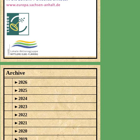
Archive
►
2026
►
2025
►
2024
►
2023
►
2022
►
2021
►
2020
►
2019