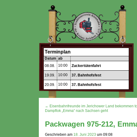
Terminplan
Datum
ab
10:00
08.08.
Zuckertütenfahrt
10:00
19.09.
37. Bahnhofsfest
10:00
20.09.
37. Bahnhofsfest
← Eisenbahnfreunde im Jerichower Land bekommen 
Dampflok „Emma“ nach Sachsen geht
Packwagen 975-212, Emma
Geschrieben am
18. Juni 2023
um
09:08