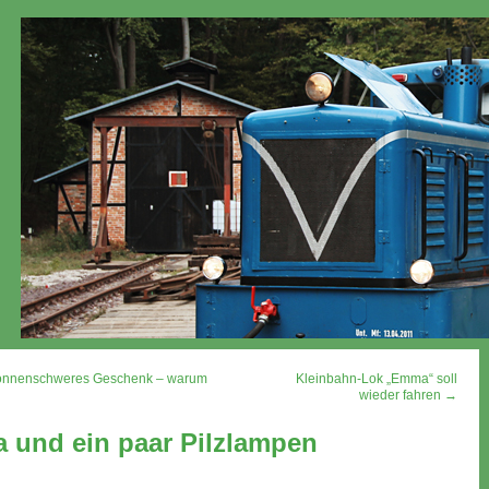
tonnenschweres Geschenk – warum
Kleinbahn-Lok „Emma“ soll
wieder fahren →
 und ein paar Pilzlampen