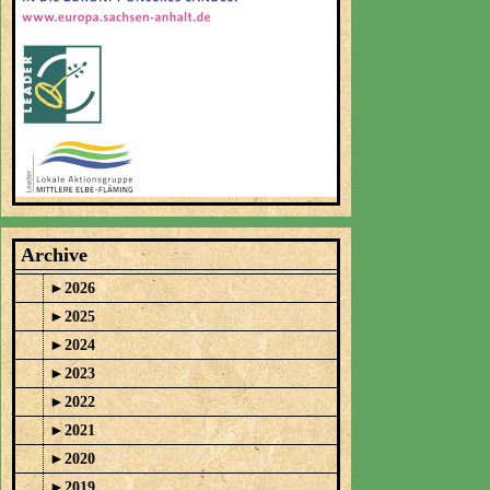
Archive
►
2026
►
2025
►
2024
►
2023
►
2022
►
2021
►
2020
►
2019