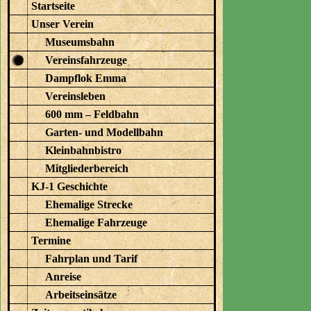
Startseite
Unser Verein
Museumsbahn
Vereinsfahrzeuge
Dampflok Emma
Vereinsleben
600 mm – Feldbahn
Garten- und Modellbahn
Kleinbahnbistro
Mitgliederbereich
KJ-1 Geschichte
Ehemalige Strecke
Ehemalige Fahrzeuge
Termine
Fahrplan und Tarif
Anreise
Arbeitseinsätze