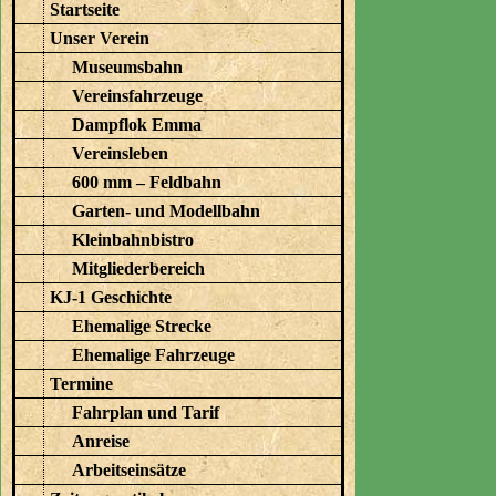
Startseite
Unser Verein
Museumsbahn
Vereinsfahrzeuge
Dampflok Emma
Vereinsleben
600 mm – Feldbahn
Garten- und Modellbahn
Kleinbahnbistro
Mitgliederbereich
KJ-1 Geschichte
Ehemalige Strecke
Ehemalige Fahrzeuge
Termine
Fahrplan und Tarif
Anreise
Arbeitseinsätze