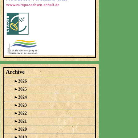
Archive
►
2026
►
2025
►
2024
►
2023
►
2022
►
2021
►
2020
►
2019