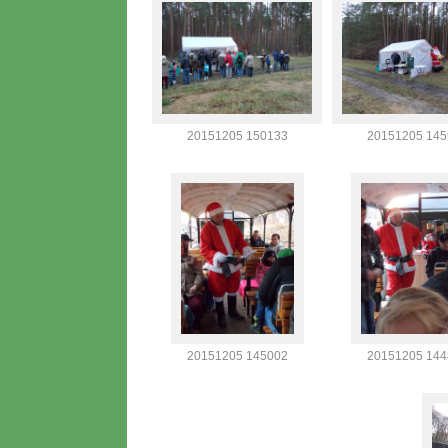
20151205 150133
20151205 145
20151205 145002
20151205 144