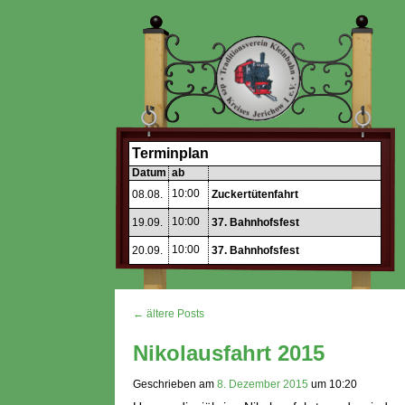
Terminplan
Datum
ab
10:00
08.08.
Zuckertütenfahrt
10:00
19.09.
37. Bahnhofsfest
10:00
20.09.
37. Bahnhofsfest
← ältere Posts
Nikolausfahrt 2015
Geschrieben am
8. Dezember 2015
um
10:20