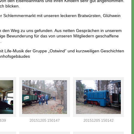
r von den Eisenbahnfans und ihren Kindern sehr gut angenommen.
ch blicken.
r Schlemmermarkt mit unseren leckeren Bratwürsten, Glühwein
h den Weg zu uns gefunden. Aus netten Gesprächen in unserem
nige Bewunderung für das von unseren Mitgliedern geschaffene
.
it Life-Musik der Gruppe „Ostwind“ und kurzweiligen Geschichten
ahnhofsgebäudes
639
20151205 150147
20151205 150142