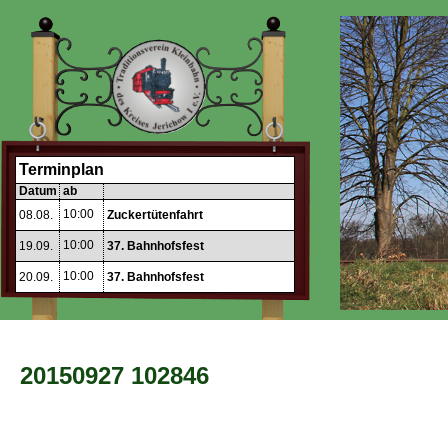
Terminplan
Datum
ab
10:00
08.08.
Zuckertütenfahrt
10:00
19.09.
37. Bahnhofsfest
10:00
20.09.
37. Bahnhofsfest
20150927 102846