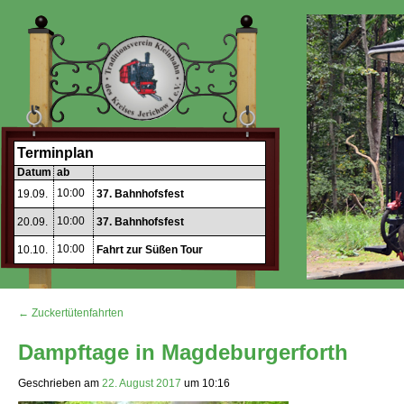
Terminplan
Datum
ab
10:00
19.09.
37. Bahnhofsfest
10:00
20.09.
37. Bahnhofsfest
10:00
10.10.
Fahrt zur Süßen Tour
← Zuckertütenfahrten
Dampftage in Magdeburgerforth
Geschrieben am
22. August 2017
um
10:16