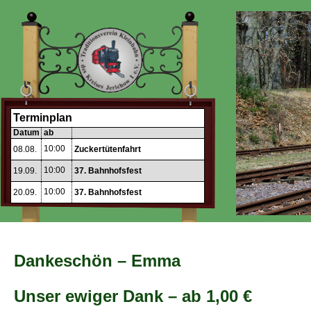
Terminplan
Datum
ab
10:00
08.08.
Zuckertütenfahrt
10:00
19.09.
37. Bahnhofsfest
10:00
20.09.
37. Bahnhofsfest
Dankeschön – Emma
Unser ewiger Dank – ab 1,00 €