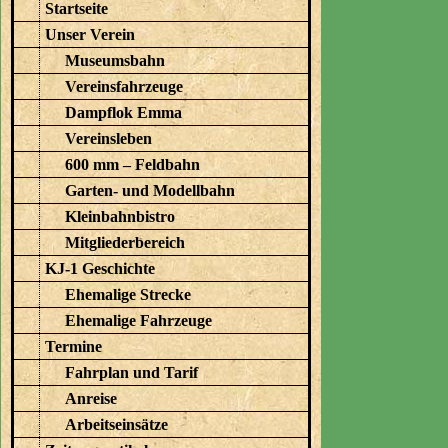
Startseite
Unser Verein
Museumsbahn
Vereinsfahrzeuge
Dampflok Emma
Vereinsleben
600 mm – Feldbahn
Garten- und Modellbahn
Kleinbahnbistro
Mitgliederbereich
KJ-1 Geschichte
Ehemalige Strecke
Ehemalige Fahrzeuge
Termine
Fahrplan und Tarif
Anreise
Arbeitseinsätze