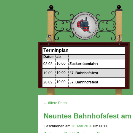
Terminplan
Datum
ab
10:00
08.08.
Zuckertütenfahrt
10:00
19.09.
37. Bahnhofsfest
10:00
20.09.
37. Bahnhofsfest
← ältere Posts
Neuntes Bahnhofsfest am
Geschrieben am
28. Mai 2010
um
00:00