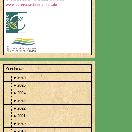
Archive
►
2026
►
2025
►
2024
►
2023
►
2022
►
2021
►
2020
►
2019