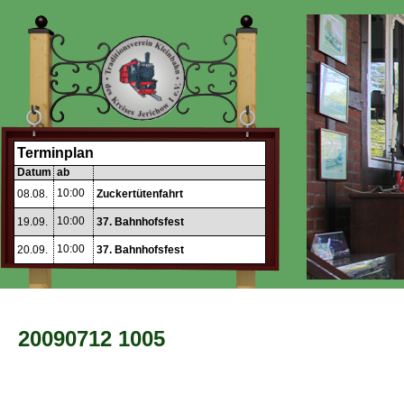
Terminplan
Datum
ab
10:00
08.08.
Zuckertütenfahrt
10:00
19.09.
37. Bahnhofsfest
10:00
20.09.
37. Bahnhofsfest
20090712 1005