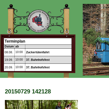
Terminplan
Datum
ab
10:00
08.08.
Zuckertütenfahrt
10:00
19.09.
37. Bahnhofsfest
10:00
20.09.
37. Bahnhofsfest
20150729 142128