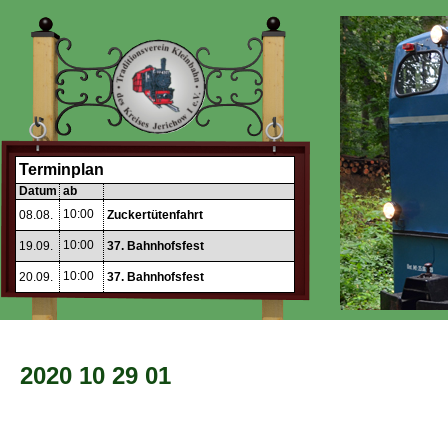
Terminplan
Datum
ab
10:00
08.08.
Zuckertütenfahrt
10:00
19.09.
37. Bahnhofsfest
10:00
20.09.
37. Bahnhofsfest
2020 10 29 01