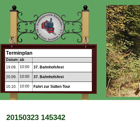
Terminplan
Datum
ab
10:00
19.09.
37. Bahnhofsfest
10:00
20.09.
37. Bahnhofsfest
10:00
10.10.
Fahrt zur Süßen Tour
20150323 145342