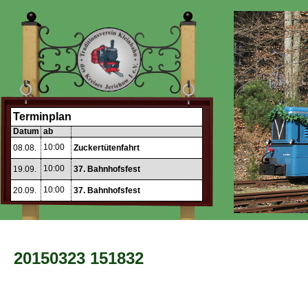
Terminplan
Datum
ab
10:00
08.08.
Zuckertütenfahrt
10:00
19.09.
37. Bahnhofsfest
10:00
20.09.
37. Bahnhofsfest
20150323 151832