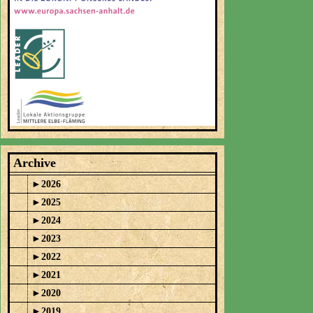
Archive
►
2026
►
2025
►
2024
►
2023
►
2022
►
2021
►
2020
►
2019