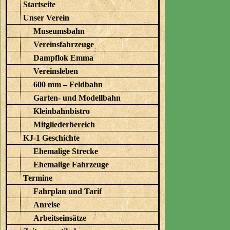
Startseite
Unser Verein
Museumsbahn
Vereinsfahrzeuge
Dampflok Emma
Vereinsleben
600 mm – Feldbahn
Garten- und Modellbahn
Kleinbahnbistro
Mitgliederbereich
KJ-1 Geschichte
Ehemalige Strecke
Ehemalige Fahrzeuge
Termine
Fahrplan und Tarif
Anreise
Arbeitseinsätze