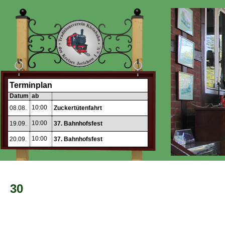
Terminplan
Datum
ab
10:00
08.08.
Zuckertütenfahrt
10:00
19.09.
37. Bahnhofsfest
10:00
20.09.
37. Bahnhofsfest
30