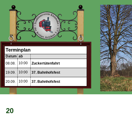
Terminplan
Datum
ab
10:00
08.08.
Zuckertütenfahrt
10:00
19.09.
37. Bahnhofsfest
10:00
20.09.
37. Bahnhofsfest
20