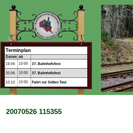
Terminplan
Datum
ab
10:00
19.09.
37. Bahnhofsfest
10:00
20.09.
37. Bahnhofsfest
10:00
10.10.
Fahrt zur Süßen Tour
20070526 115355