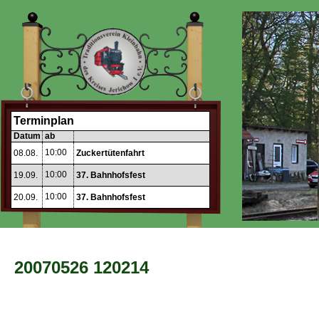
Terminplan
Datum
ab
10:00
08.08.
Zuckertütenfahrt
10:00
19.09.
37. Bahnhofsfest
10:00
20.09.
37. Bahnhofsfest
20070526 120214