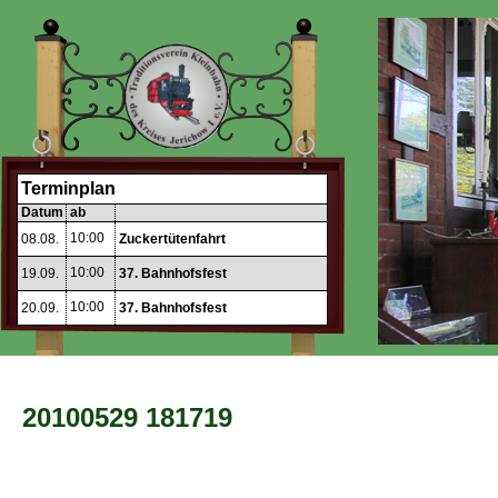
Terminplan
Datum
ab
10:00
08.08.
Zuckertütenfahrt
10:00
19.09.
37. Bahnhofsfest
10:00
20.09.
37. Bahnhofsfest
20100529 181719