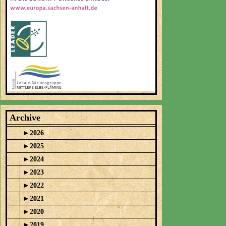
Archive
►
2026
►
2025
►
2024
►
2023
►
2022
►
2021
►
2020
►
2019