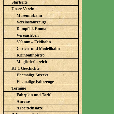
Startseite
Unser Verein
Museumsbahn
Vereinsfahrzeuge
Dampflok Emma
Vereinsleben
600 mm – Feldbahn
Garten- und Modellbahn
Kleinbahnbistro
Mitgliederbereich
KJ-1 Geschichte
Ehemalige Strecke
Ehemalige Fahrzeuge
Termine
Fahrplan und Tarif
Anreise
Arbeitseinsätze