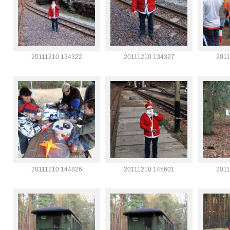
20111210 134322
20111210 134327
2011
20111210 144826
20111210 145601
2011