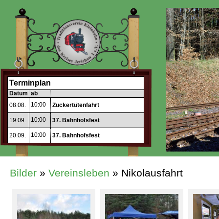
Terminplan
Datum
ab
10:00
08.08.
Zuckertütenfahrt
10:00
19.09.
37. Bahnhofsfest
10:00
20.09.
37. Bahnhofsfest
Bilder
»
Vereinsleben
» Nikolausfahrt