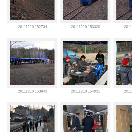
20111210 152734
20111210 153320
2011
20111210 153943
20111210 154031
2011