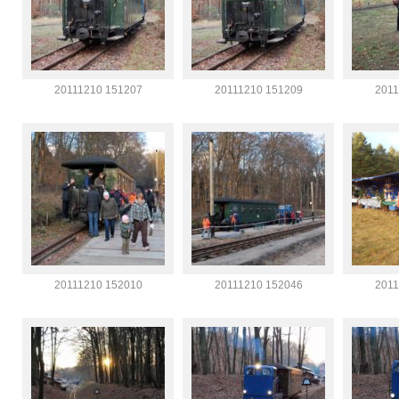
20111210 151207
20111210 151209
2011
20111210 152010
20111210 152046
2011