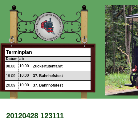
Terminplan
Datum
ab
10:00
08.08.
Zuckertütenfahrt
10:00
19.09.
37. Bahnhofsfest
10:00
20.09.
37. Bahnhofsfest
20120428 123111