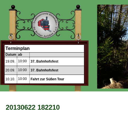
Terminplan
Datum
ab
10:00
19.09.
37. Bahnhofsfest
10:00
20.09.
37. Bahnhofsfest
10:00
10.10.
Fahrt zur Süßen Tour
20130622 182210