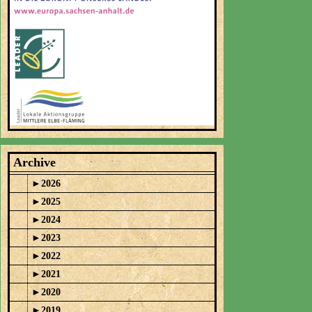
Archive
►
2026
►
2025
►
2024
►
2023
►
2022
►
2021
►
2020
►
2019