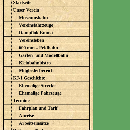
Startseite
Unser Verein
Museumsbahn
Vereinsfahrzeuge
Dampflok Emma
Vereinsleben
600 mm – Feldbahn
Garten- und Modellbahn
Kleinbahnbistro
Mitgliederbereich
KJ-1 Geschichte
Ehemalige Strecke
Ehemalige Fahrzeuge
Termine
Fahrplan und Tarif
Anreise
Arbeitseinsätze