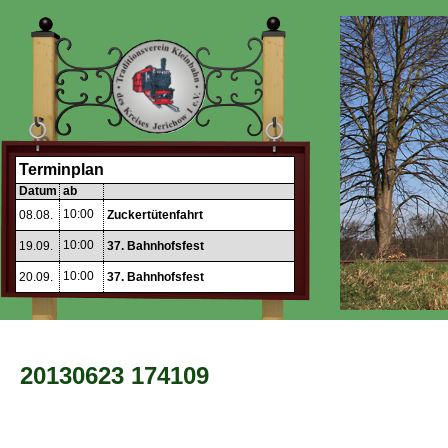
Terminplan
Datum
ab
10:00
08.08.
Zuckertütenfahrt
10:00
19.09.
37. Bahnhofsfest
10:00
20.09.
37. Bahnhofsfest
20130623 174109