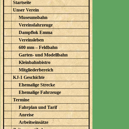
Startseite
Unser Verein
Museumsbahn
Vereinsfahrzeuge
Dampflok Emma
Vereinsleben
600 mm – Feldbahn
Garten- und Modellbahn
Kleinbahnbistro
Mitgliederbereich
KJ-1 Geschichte
Ehemalige Strecke
Ehemalige Fahrzeuge
Termine
Fahrplan und Tarif
Anreise
Arbeitseinsätze