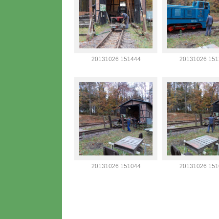
20131026 151444
20131026 151
20131026 151044
20131026 151