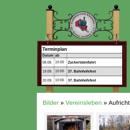
Terminplan
Datum
ab
10:00
08.08.
Zuckertütenfahrt
10:00
19.09.
37. Bahnhofsfest
10:00
20.09.
37. Bahnhofsfest
Bilder
»
Vereinsleben
» Aufrich