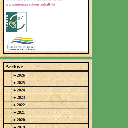
Archive
►
2026
►
2025
►
2024
►
2023
►
2022
►
2021
►
2020
►
2019