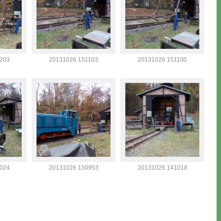
203
20131026 151103
20131026 151100
024
20131026 150953
20131026 141018