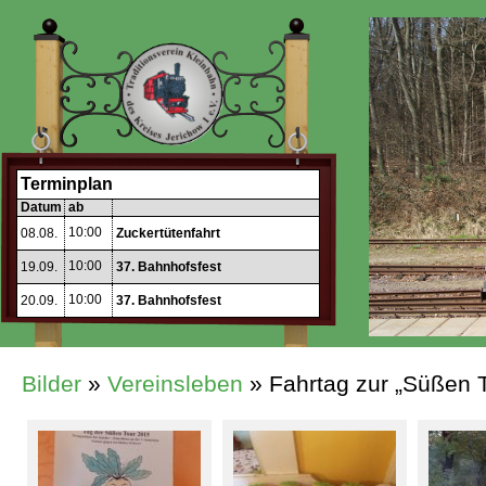
Terminplan
Datum
ab
10:00
08.08.
Zuckertütenfahrt
10:00
19.09.
37. Bahnhofsfest
10:00
20.09.
37. Bahnhofsfest
Bilder
»
Vereinsleben
» Fahrtag zur „Süßen 