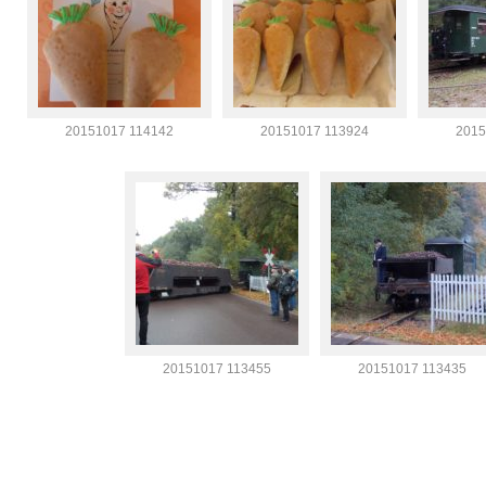
20151017 114142
20151017 113924
2015
20151017 113455
20151017 113435