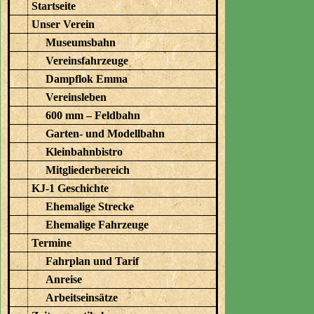
Startseite
Unser Verein
Museumsbahn
Vereinsfahrzeuge
Dampflok Emma
Vereinsleben
600 mm – Feldbahn
Garten- und Modellbahn
Kleinbahnbistro
Mitgliederbereich
KJ-1 Geschichte
Ehemalige Strecke
Ehemalige Fahrzeuge
Termine
Fahrplan und Tarif
Anreise
Arbeitseinsätze