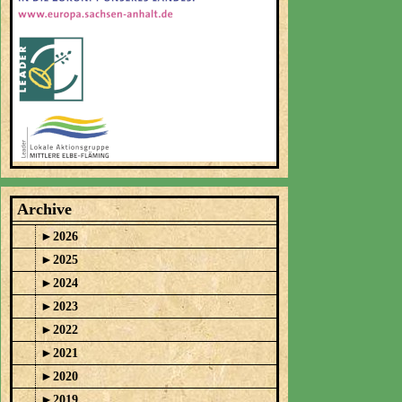
Archive
►
2026
►
2025
►
2024
►
2023
►
2022
►
2021
►
2020
►
2019