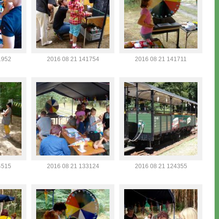
1952
2016 08 21 141754
2016 08 21 141711
4515
2016 08 21 133124
2016 08 21 124355