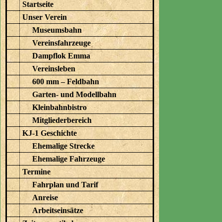
Startseite
Unser Verein
Museumsbahn
Vereinsfahrzeuge
Dampflok Emma
Vereinsleben
600 mm – Feldbahn
Garten- und Modellbahn
Kleinbahnbistro
Mitgliederbereich
KJ-1 Geschichte
Ehemalige Strecke
Ehemalige Fahrzeuge
Termine
Fahrplan und Tarif
Anreise
Arbeitseinsätze