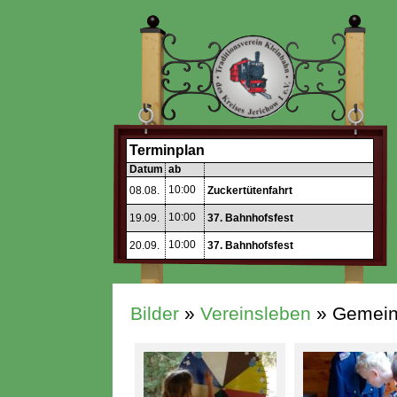
Terminplan
Datum
ab
10:00
08.08.
Zuckertütenfahrt
10:00
19.09.
37. Bahnhofsfest
10:00
20.09.
37. Bahnhofsfest
Bilder
»
Vereinsleben
» Gemein