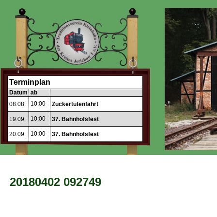
Terminplan
Datum
ab
10:00
08.08.
Zuckertütenfahrt
10:00
19.09.
37. Bahnhofsfest
10:00
20.09.
37. Bahnhofsfest
20180402 092749