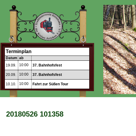
Terminplan
Datum
ab
10:00
19.09.
37. Bahnhofsfest
10:00
20.09.
37. Bahnhofsfest
10:00
10.10.
Fahrt zur Süßen Tour
20180526 101358