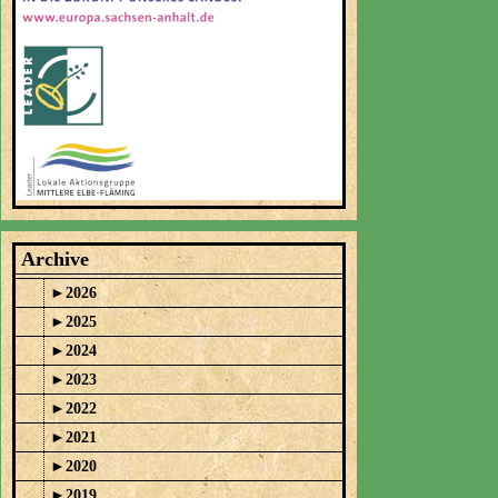
Archive
►
2026
►
2025
►
2024
►
2023
►
2022
►
2021
►
2020
►
2019