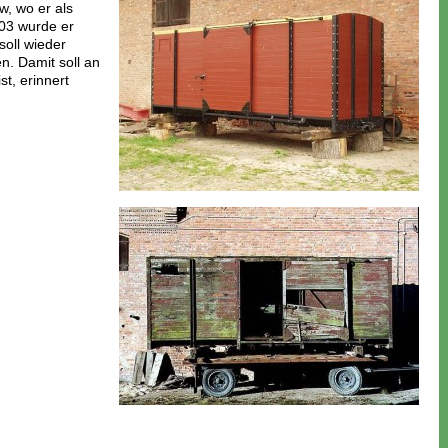
, wo er als
03 wurde er
oll wieder
en. Damit soll an
st, erinnert