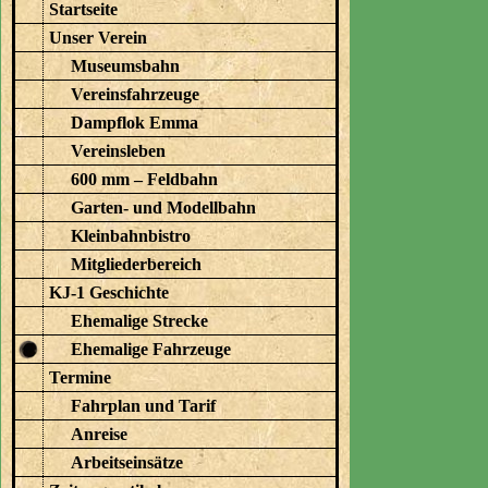
Startseite
Unser Verein
Museumsbahn
Vereinsfahrzeuge
Dampflok Emma
Vereinsleben
600 mm – Feldbahn
Garten- und Modellbahn
Kleinbahnbistro
Mitgliederbereich
KJ-1 Geschichte
Ehemalige Strecke
Ehemalige Fahrzeuge
Termine
Fahrplan und Tarif
Anreise
Arbeitseinsätze