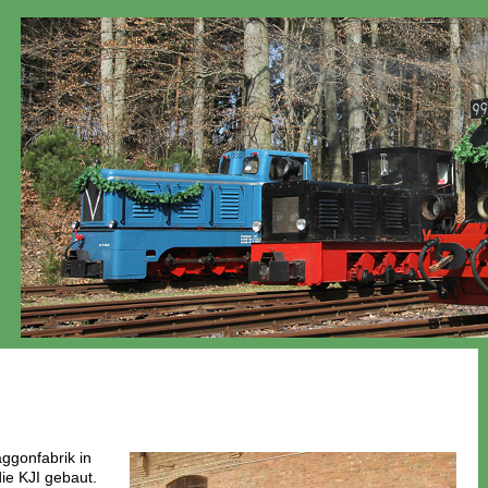
ggonfabrik in
ie KJI gebaut.