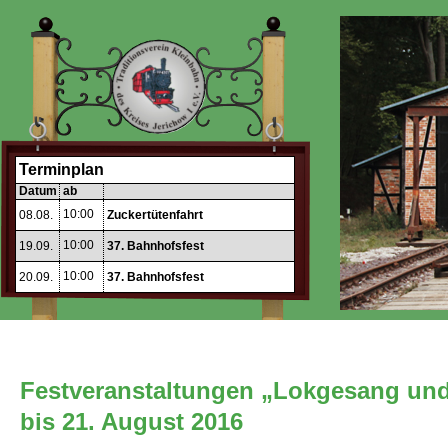
Terminplan
Datum
ab
10:00
08.08.
Zuckertütenfahrt
10:00
19.09.
37. Bahnhofsfest
10:00
20.09.
37. Bahnhofsfest
Festveranstaltungen „Lokgesang und
bis 21. August 2016