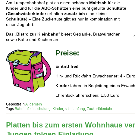
Am Lumpenbahnhof gibt es einen schönen
Maltisch
für die
Kinder und für die
ABC-Schützen
eine bunt gefüllte
Schultüte
(
Geschwisterkinder
erhalten
zusätzlich
eine kleine
Schultüte
) – Eine Zuckertüte gibt es nur in kombination mit
einer Zugfahrt.
Das „
Bistro zur Kleinbahn
“ bietet Getränke, Bratwürstchen
sowie Kaffe und Kuchen an.
Preise:
Eintritt frei!
Hin- und Rückfahrt Erwachsener: 4,- Eur
Kinder
fahren in Begleitung eines Erwa
Ehrenlockführerschein: 1,50 Euro
Gepostet in
Allgemein
Tags
Bahnhof
,
einschulung
,
Kinder
,
schulanfang
,
Zuckertütenfahrt
Platten bis zum ersten Wohnhaus ve
Jungen folgen Einladung