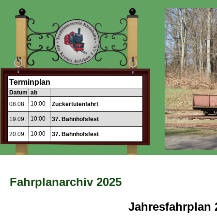
Terminplan
Datum
ab
10:00
08.08.
Zuckertütenfahrt
10:00
19.09.
37. Bahnhofsfest
10:00
20.09.
37. Bahnhofsfest
Fahrplanarchiv 2025
Jahresfahrplan 