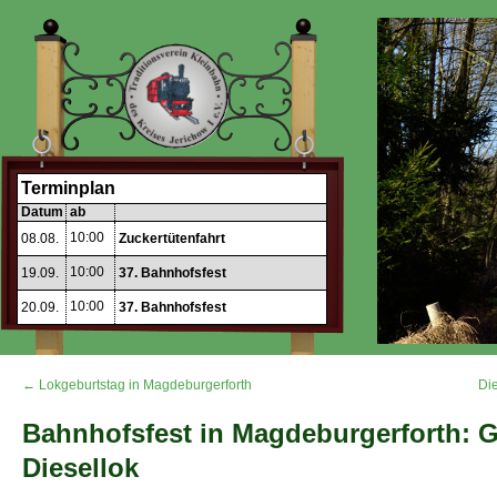
Terminplan
Datum
ab
10:00
08.08.
Zuckertütenfahrt
10:00
19.09.
37. Bahnhofsfest
10:00
20.09.
37. Bahnhofsfest
← Lokgeburtstag in Magdeburgerforth
Di
Bahnhofsfest in Magdeburgerforth: Ge
Diesellok