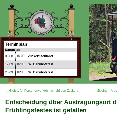
Terminplan
Datum
ab
10:00
08.08.
Zuckertütenfahrt
10:00
19.09.
37. Bahnhofsfest
10:00
20.09.
37. Bahnhofsfest
← Gleis 1 für Personenverkehr im richtigen Zustand
Mit einem Arbe
Entscheidung über Austragungsort d
Frühlingsfestes ist gefallen