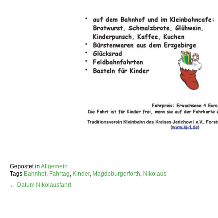
Gepostet in
Allgemein
Tags
Bahnhof
,
Fahrtag
,
Kinder
,
Magdeburgerforth
,
Nikolaus
← Datum Nikolausfahrt