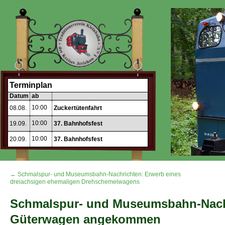
Terminplan
Datum
ab
10:00
08.08.
Zuckertütenfahrt
10:00
19.09.
37. Bahnhofsfest
10:00
20.09.
37. Bahnhofsfest
← Schmalspur- und Museumsbahn-Nachrichten: Erwerb eines
dreiachsigen ehemaligen Drehschemelwagens
Schmalspur- und Museumsbahn-Nachr
Güterwagen angekommen