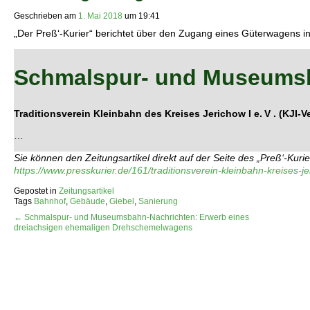
Geschrieben am
1. Mai 2018
um
19:41
„Der Preß‘-Kurier“ berichtet über den Zugang eines Güterwagens in
Schmalspur- und Museums
Traditionsverein Kleinbahn des Kreises Jerichow I e. V . (KJI-V
…
Sie können den Zeitungsartikel direkt auf der Seite des „Preß‘-Kurie
https://www.presskurier.de/161/traditionsverein-kleinbahn-kreises-jer
Gepostet in
Zeitungsartikel
Tags
Bahnhof
,
Gebäude
,
Giebel
,
Sanierung
← Schmalspur- und Museumsbahn-Nachrichten: Erwerb eines
dreiachsigen ehemaligen Drehschemelwagens