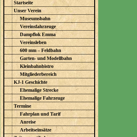
Startseite
Unser Verein
Museumsbahn
Vereinsfahrzeuge
Dampflok Emma
Vereinsleben
600 mm – Feldbahn
Garten- und Modellbahn
Kleinbahnbistro
Mitgliederbereich
KJ-1 Geschichte
Ehemalige Strecke
Ehemalige Fahrzeuge
Termine
Fahrplan und Tarif
Anreise
Arbeitseinsätze