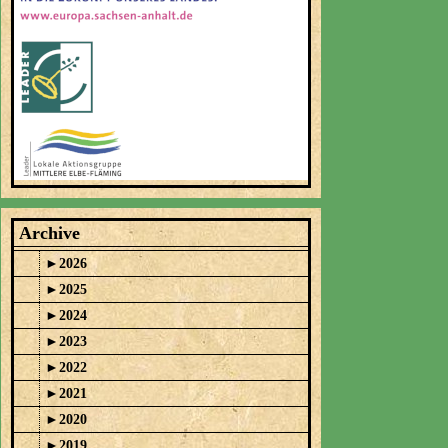
Archive
►
2026
►
2025
►
2024
►
2023
►
2022
►
2021
►
2020
►
2019