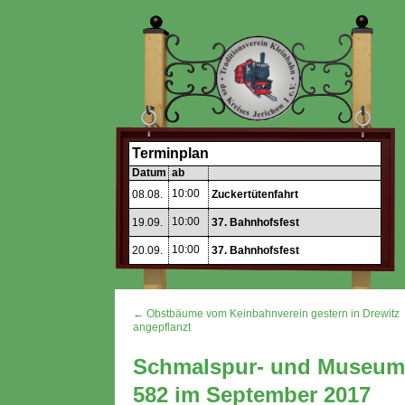
Terminplan
Datum
ab
10:00
08.08.
Zuckertütenfahrt
10:00
19.09.
37. Bahnhofsfest
10:00
20.09.
37. Bahnhofsfest
← Obstbäume vom Keinbahnverein gestern in Drewitz
angepflanzt
Schmalspur- und Museums
582 im September 2017