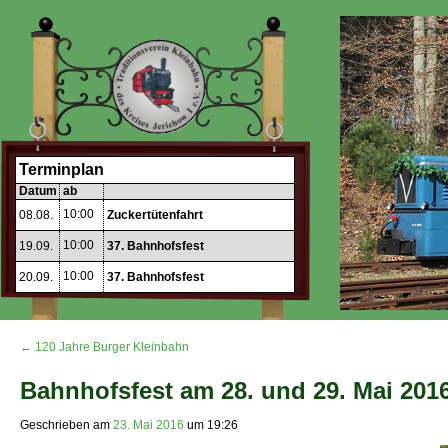
Terminplan
Datum
ab
10:00
08.08.
Zuckertütenfahrt
10:00
19.09.
37. Bahnhofsfest
10:00
20.09.
37. Bahnhofsfest
← 120 Jahre Burger Kleinbahn
Bahnhofsfest am 28. und 29. Mai 201
Geschrieben am
23. Mai 2016
um
19:26