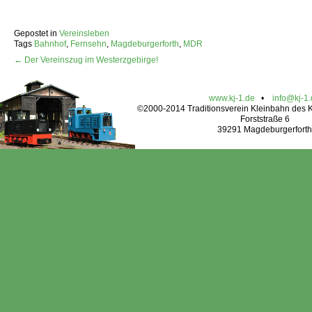
Gepostet in
Vereinsleben
Tags
Bahnhof
,
Fernsehn
,
Magdeburgerforth
,
MDR
← Der Vereinszug im Westerzgebirge!
www.kj-1.de
•
info@kj-1
©2000-2014 Traditionsverein Kleinbahn des Kr
Forststraße 6
39291 Magdeburgerforth