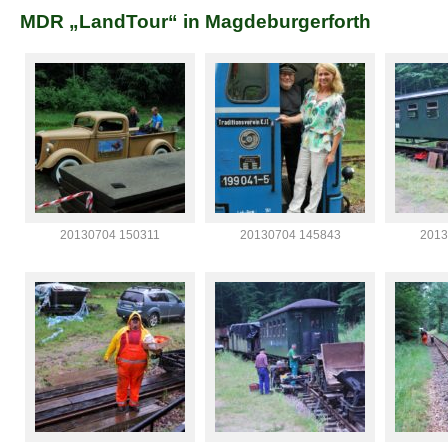
MDR „LandTour“ in Magdeburgerforth
20130704 150311
20130704 145843
2013