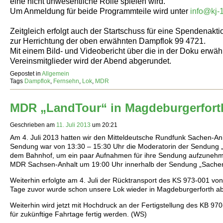
eine nicht unwesentliche Rolle spielen wird.
Um Anmeldung für beide Programmteile wird unter
info@kj-
Zeitgleich erfolgt auch der Startschuss für eine Spendenakti
zur Herrichtung der oben erwähnten Dampflok 99 4721.
Mit einem Bild- und Videobericht über die in der Doku erw
Vereinsmitglieder wird der Abend abgerundet.
Gepostet in
Allgemein
Tags
Dampflok
,
Fernsehn
,
Lok
,
MDR
MDR „LandTour“ in Magdeburgerfort
Geschrieben am
11. Juli 2013
um
20:21
Am 4. Juli 2013 hatten wir den Mitteldeutsche Rundfunk Sachen-An
Sendung war von 13:30 – 15:30 Uhr die Moderatorin der Sendung 
dem Bahnhof, um ein paar Aufnahmen für ihre Sendung aufzunehm
MDR Sachsen-Anhalt um 19:00 Uhr innerhalb der Sendung „Sachen-
Weiterhin erfolgte am 4. Juli der Rücktransport des KS 973-001 vo
Tage zuvor wurde schon unsere Lok wieder in Magdeburgerforth a
Weiterhin wird jetzt mit Hochdruck an der Fertigstellung des KB 970-
für zukünftige Fahrtage fertig werden. (WS)