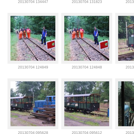
20130704 134447
20130704 131823
2013
20130704 124849
20130704 124848
2013
20130704 095628
20130704 095612
2013