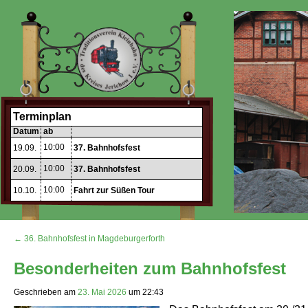
Terminplan
Datum
ab
10:00
19.09.
37. Bahnhofsfest
10:00
20.09.
37. Bahnhofsfest
10:00
10.10.
Fahrt zur Süßen Tour
← 36. Bahnhofsfest in Magdeburgerforth
Besonderheiten zum Bahnhofsfest
Geschrieben am
23. Mai 2026
um
22:43