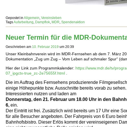
Gepostet in
Allgemein
,
Vereinsleben
Tags
Aufarbeitung
,
Dampflok
,
MDR
,
Spendenaktion
Neuer Termin für die MDR-Dokumenta
Geschrieben am
10. Februar 2019
um
20:39
Unser Kleinbahnverein wird im MDR-Fernsehen ab dem 7. März 2019
Dokumentation „Zug um Zug – Vom Leben auf schmaler Spur“ (dann
Hier der Link zum Programmkalender:
https://www.mdr.de/tv/pro
07_ipgctx-true_zc-2e75655f.html
.
Die im Auftrag des Fernsehens produzierende Filmgesellsch
einige Höhepunkte bzw. Ausschnitte bereits vorab zu sehen
Interessierten nutzen und laden am
Donnerstag, den 21. Februar um 18.00 Uhr
in den Bahnh
6,
ein
.
Der Eintritt ist frei. Zusätzlich wird bereits um 17 Uhr ein
für alle Besucher angeboten. Der Fahrpreis von 6 Euro beinh
Bahnhofsbistro. Dieser Erlös kommt der vereinseigenen Dam