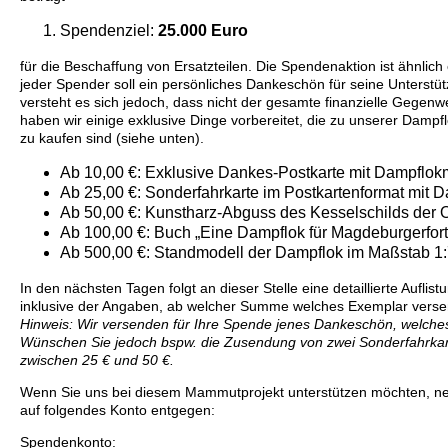
Spendenziel:
25.000 Euro
für die Beschaffung von Ersatzteilen. Die Spendenaktion ist ähnli
jeder Spender soll ein persönliches Dankeschön für seine Unterstü
versteht es sich jedoch, dass nicht der gesamte finanzielle Gegen
haben wir einige exklusive Dinge vorbereitet, die zu unserer Damp
zu kaufen sind (siehe unten).
Ab 10,00 €: Exklusive Dankes-Postkarte mit Dampflok
Ab 25,00 €: Sonderfahrkarte im Postkartenformat mit 
Ab 50,00 €: Kunstharz-Abguss des Kesselschilds der O
Ab 100,00 €: Buch „Eine Dampflok für Magdeburgerforth
Ab 500,00 €: Standmodell der Dampflok im Maßstab 1:7
In den nächsten Tagen folgt an dieser Stelle eine detaillierte Auflist
inklusive der Angaben, ab welcher Summe welches Exemplar versen
Hinweis: Wir versenden für Ihre Spende jenes Dankeschön, welches
Wünschen Sie jedoch bspw. die Zusendung von zwei Sonderfahrkart
zwischen 25 € und 50 €.
Wenn Sie uns bei diesem Mammutprojekt unterstützen möchten, n
auf folgendes Konto entgegen:
Spendenkonto: