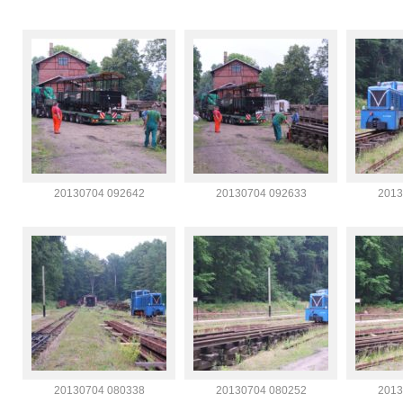
20130704 092642
20130704 092633
2013
20130704 080338
20130704 080252
2013