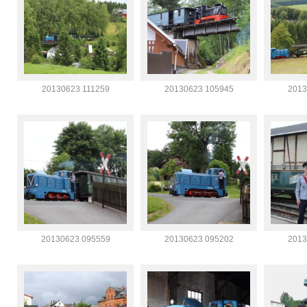
20130623 111259
20130623 105945
2013
20130623 095559
20130623 095202
2013