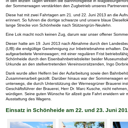
In den letzten Tagen wirkten die Bahnhofsgleise in Magdeburgerfort
der Sommerwagen verstärkten den Zugbetrieb unseres Partnerver
Diese hat mit zwei Fahrtagen am 21. und 22. Juni 2013 an die Auf
erinnert. So fuhren die dortige schwarze und unsere blaue Diesell
lange Strecke von Schönheide nach Stützengrün-Neulehn.
Eine Lok macht noch keinen Zug, darum war unser offener Somme
Dieser hatte am 19. Juni 2013 nach Abnahme durch den Landesbea
(LfB) die endgültige Genehmigung zur Inbetriebnahme erhalten. Dami
aufgearbeitete Vereinswagen; mit einer regulären Frist betriebsfäh
Schönheide durch den Eisenbahnbetriebsleiter beider Museumsbahn
Urkunde an den stellvertretenden Vereinsvorsitzenden, Ingo Dorbrie
Dank wurde allen Helfern bei der Aufarbeitung sowie den Bahnbehö
Zusammenarbeit gezollt. Darüber hinaus war der Sommerwagen ers
unterwegs, die durch Unterstützung der Wernesgrüner Brauerei insta
Geschäftsführer der Brauerei, Herr Dr. Marc Kusche, nicht nehmen,
würdigen. Seine guten Wünsche für allzeit gute Fahrt erwidern wir 
Ausstattung des Wagens.
Einsatz in Schönheide am 22. und 23. Juni 20