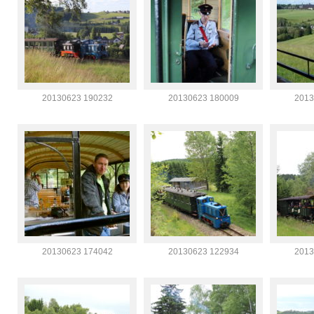
20130623 190232
20130623 180009
2013
20130623 174042
20130623 122934
2013