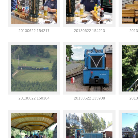
20130622 154217
20130622 154213
2013
20130622 150304
20130622 135908
2013