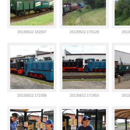
20130622 182007
20130622 175128
2013
20130622 172308
20130622 171953
2013