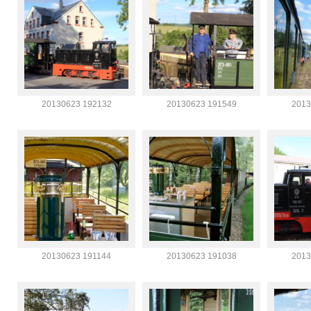
20130623 192132
20130623 191549
2013
20130623 191144
20130623 191038
2013