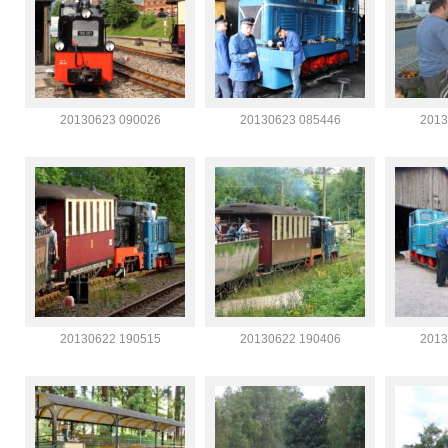
20130623 090026
20130623 085446
2013
20130622 190515
20130622 190406
2013