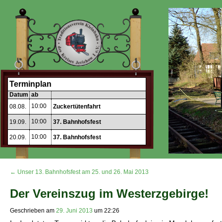
Terminplan
Datum
ab
10:00
08.08.
Zuckertütenfahrt
10:00
19.09.
37. Bahnhofsfest
10:00
20.09.
37. Bahnhofsfest
← Unser 13. Bahnhofsfest am 25. und 26. Mai 2013
Der Vereinszug im Westerzgebirge!
Geschrieben am
29. Juni 2013
um
22:26