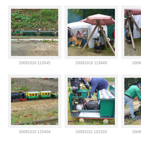
20091010 113545
20091010 113949
2009
20091010 125404
20091011 102203
2009