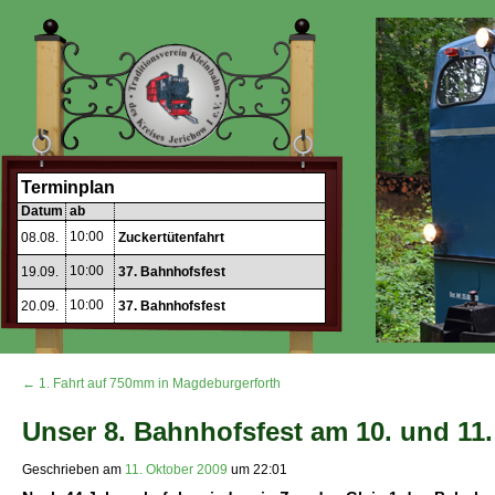
Terminplan
Datum
ab
10:00
08.08.
Zuckertütenfahrt
10:00
19.09.
37. Bahnhofsfest
10:00
20.09.
37. Bahnhofsfest
← 1. Fahrt auf 750mm in Magdeburgerforth
Unser 8. Bahnhofsfest am 10. und 11
Geschrieben am
11. Oktober 2009
um
22:01