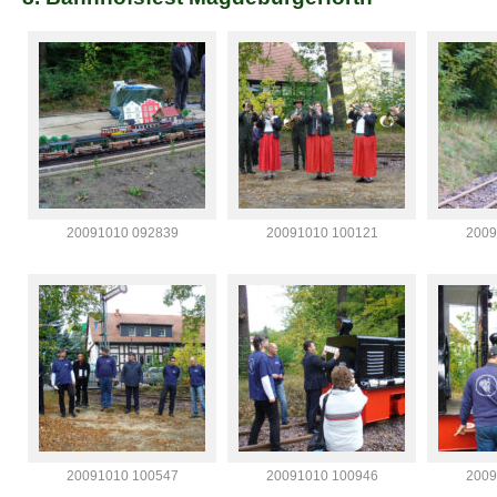
20091010 092839
20091010 100121
2009
20091010 100547
20091010 100946
2009