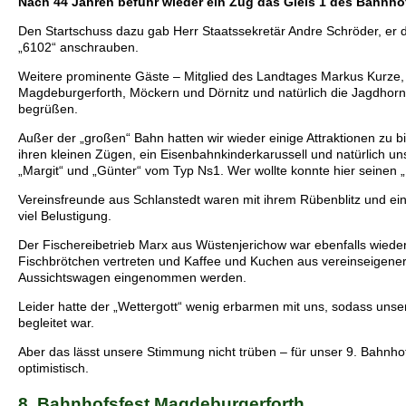
Nach 44 Jahren befuhr wieder ein Zug das Gleis 1 des Bahnho
Den Startschuss dazu gab Herr Staatssekretär Andre Schröder, er
„6102“ anschrauben.
Weitere prominente Gäste – Mitglied des Landtages Markus Kurze, 
Magdeburgerforth, Möckern und Dörnitz und natürlich die Jagdhorn
begrüßen.
Außer der „großen“ Bahn hatten wir wieder einige Attraktionen zu 
ihren kleinen Zügen, ein Eisenbahnkinderkarussell und natürlich un
„Margit“ und „Günter“ vom Typ Ns1. Wer wollte konnte hier seinen 
Vereinsfreunde aus Schlanstedt waren mit ihrem Rübenblitz und einer
viel Belustigung.
Der Fischereibetrieb Marx aus Wüstenjerichow war ebenfalls wiede
Fischbrötchen vertreten und Kaffee und Kuchen aus vereinseigene
Aussichtswagen eingenommen werden.
Leider hatte der „Wettergott“ wenig erbarmen mit uns, sodass uns
begleitet war.
Aber das lässt unsere Stimmung nicht trüben – für unser 9. Bahnho
optimistisch.
8. Bahnhofsfest Magdeburgerforth