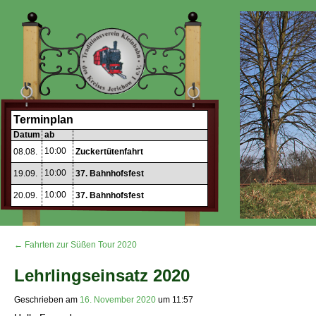
Terminplan
Datum
ab
10:00
08.08.
Zuckertütenfahrt
10:00
19.09.
37. Bahnhofsfest
10:00
20.09.
37. Bahnhofsfest
← Fahrten zur Süßen Tour 2020
Lehrlingseinsatz 2020
Geschrieben am
16. November 2020
um
11:57