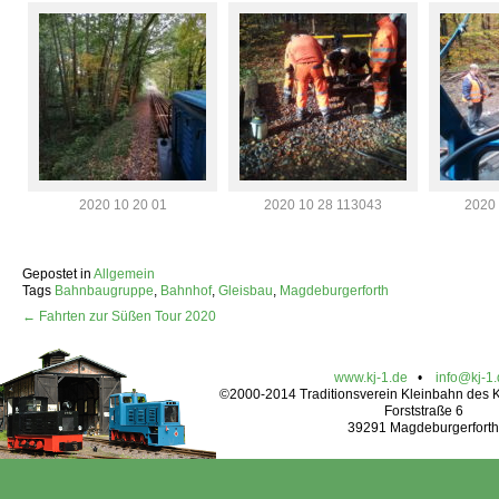
2020 10 20 01
2020 10 28 113043
2020 
Gepostet in
Allgemein
Tags
Bahnbaugruppe
,
Bahnhof
,
Gleisbau
,
Magdeburgerforth
← Fahrten zur Süßen Tour 2020
www.kj-1.de
•
info@kj-1
©2000-2014 Traditionsverein Kleinbahn des Kr
Forststraße 6
39291 Magdeburgerforth