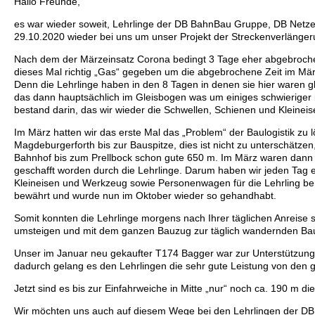
Hallo Freunde,
es war wieder soweit, Lehrlinge der DB BahnBau Gruppe, DB Netze
29.10.2020 wieder bei uns um unser Projekt der Streckenverlängeru
Nach dem der Märzeinsatz Corona bedingt 3 Tage eher abgebroche
dieses Mal richtig „Gas“ gegeben um die abgebrochene Zeit im Mä
Denn die Lehrlinge haben in den 8 Tagen in denen sie hier waren g
das dann hauptsächlich im Gleisbogen was um einiges schwieriger i
bestand darin, das wir wieder die Schwellen, Schienen und Kleineis
Im März hatten wir das erste Mal das „Problem“ der Baulogistik zu
Magdeburgerforth bis zur Bauspitze, dies ist nicht zu unterschätz
Bahnhof bis zum Prellbock schon gute 650 m. Im März waren dan
geschafft worden durch die Lehrlinge. Darum haben wir jeden Tag 
Kleineisen und Werkzeug sowie Personenwagen für die Lehrling berei
bewährt und wurde nun im Oktober wieder so gehandhabt.
Somit konnten die Lehrlinge morgens nach Ihrer täglichen Anreise
umsteigen und mit dem ganzen Bauzug zur täglich wandernden Baus
Unser im Januar neu gekaufter T174 Bagger war zur Unterstützung 
dadurch gelang es den Lehrlingen die sehr gute Leistung von den g
Jetzt sind es bis zur Einfahrweiche in Mitte „nur“ noch ca. 190 m di
Wir möchten uns auch auf diesem Wege bei den Lehrlingen der D