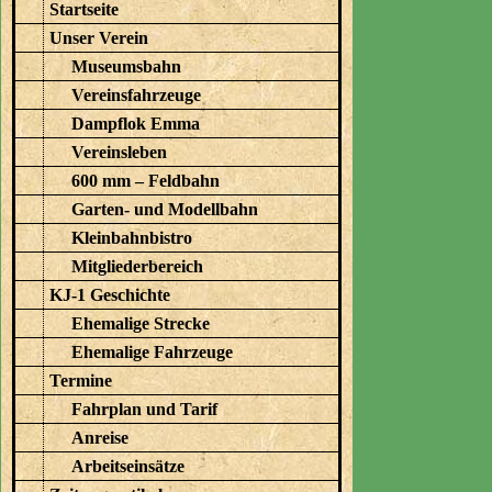
Startseite
Unser Verein
Museumsbahn
Vereinsfahrzeuge
Dampflok Emma
Vereinsleben
600 mm – Feldbahn
Garten- und Modellbahn
Kleinbahnbistro
Mitgliederbereich
KJ-1 Geschichte
Ehemalige Strecke
Ehemalige Fahrzeuge
Termine
Fahrplan und Tarif
Anreise
Arbeitseinsätze