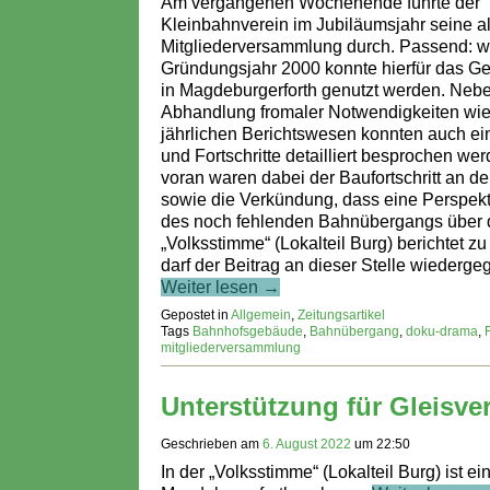
Am vergangenen Wochenende führte der
Kleinbahnverein im Jubiläumsjahr seine al
Mitgliederversammlung durch. Passend: w
Gründungsjahr 2000 konnte hierfür das 
in Magdeburgerforth genutzt werden. Neb
Abhandlung fromaler Notwendigkeiten wi
jährlichen Berichtswesen konnten auch ei
und Fortschritte detailliert besprochen wer
voran waren dabei der Baufortschritt an d
sowie die Verkündung, dass eine Perspek
des noch fehlenden Bahnübergangs über d
„Volksstimme“ (Lokalteil Burg) berichtet 
darf der Beitrag an dieser Stelle wiederg
Weiter lesen →
Gepostet in
Allgemein
,
Zeitungsartikel
Tags
Bahnhofsgebäude
,
Bahnübergang
,
doku-drama
,
mitgliederversammlung
Unterstützung für Gleisve
Geschrieben am
6. August 2022
um
22:50
In der „Volksstimme“ (Lokalteil Burg) ist 