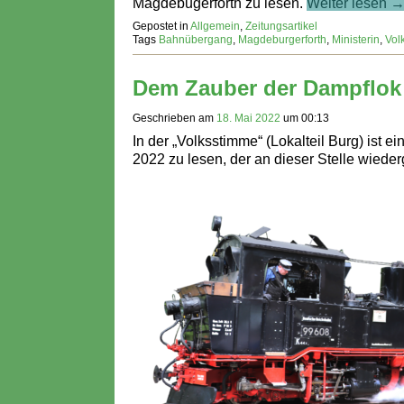
Magdebugerforth zu lesen.
Weiter lesen 
Gepostet in
Allgemein
,
Zeitungsartikel
Tags
Bahnübergang
,
Magdeburgerforth
,
Ministerin
,
Vol
Dem Zauber der Dampflok 
Geschrieben am
18. Mai 2022
um
00:13
In der „Volksstimme“ (Lokalteil Burg) ist 
2022 zu lesen, der an dieser Stelle wiede