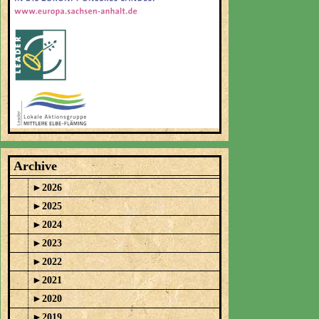
Archive
►
2026
►
2025
►
2024
►
2023
►
2022
►
2021
►
2020
►
2019