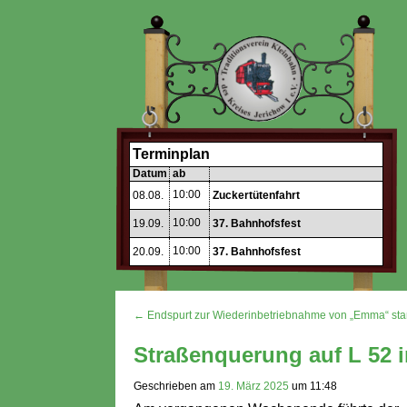
Terminplan
Datum
ab
10:00
08.08.
Zuckertütenfahrt
10:00
19.09.
37. Bahnhofsfest
10:00
20.09.
37. Bahnhofsfest
← Endspurt zur Wiederinbetriebnahme von „Emma“ star
Straßenquerung auf L 52 i
Geschrieben am
19. März 2025
um
11:48