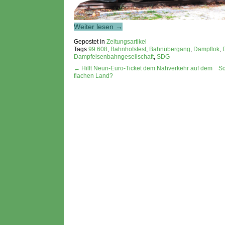
Weiter lesen →
Gepostet in
Zeitungsartikel
Tags
99 608
,
Bahnhofsfest
,
Bahnübergang
,
Dampflok
,
Dampfeisenbahngesellschaft
,
SDG
← Hilft Neun-Euro-Ticket dem Nahverkehr auf dem
Sc
flachen Land?