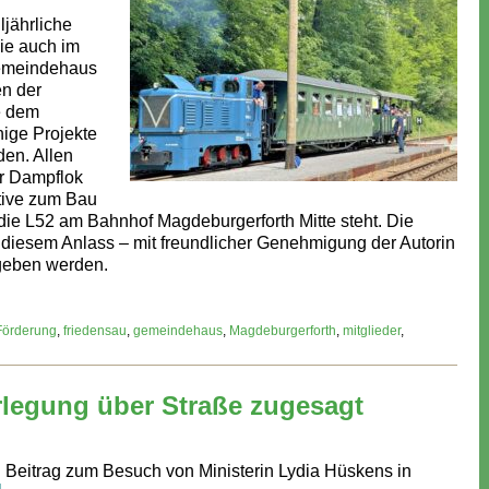
ljährliche
ie auch im
Gemeindehaus
en der
e dem
nige Projekte
den. Allen
er Dampflok
tive zum Bau
ie L52 am Bahnhof Magdeburgerforth Mitte steht. Die
zu diesem Anlass – mit freundlicher Genehmigung der Autorin
egeben werden.
Förderung
,
friedensau
,
gemeindehaus
,
Magdeburgerforth
,
mitglieder
,
rlegung über Straße zugesagt
ein Beitrag zum Besuch von Ministerin Lydia Hüskens in