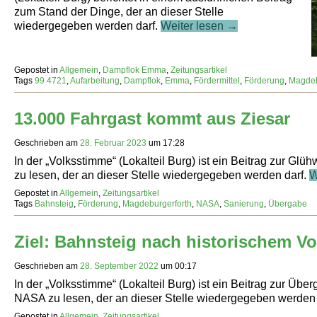
zum Stand der Dinge, der an dieser Stelle
wiedergegeben werden darf.
Weiter lesen →
Gepostet in
Allgemein
,
Dampflok Emma
,
Zeitungsartikel
Tags
99 4721
,
Aufarbeitung
,
Dampflok
,
Emma
,
Fördermittel
,
Förderung
,
Magdeb
13.000 Fahrgast kommt aus Ziesar
Geschrieben am
28. Februar 2023
um
17:28
In der „Volksstimme“ (Lokalteil Burg) ist ein Beitrag zur 
zu lesen, der an dieser Stelle wiedergegeben werden darf.
W
Gepostet in
Allgemein
,
Zeitungsartikel
Tags
Bahnsteig
,
Förderung
,
Magdeburgerforth
,
NASA
,
Sanierung
,
Übergabe
Ziel: Bahnsteig nach historischem Vo
Geschrieben am
28. September 2022
um
00:17
In der „Volksstimme“ (Lokalteil Burg) ist ein Beitrag zur Üb
NASA zu lesen, der an dieser Stelle wiedergegeben werden 
Gepostet in
Allgemein
,
Zeitungsartikel