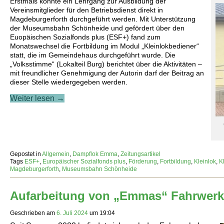
Erstmals konnte ein Lehrgang zur Ausbildung der
Vereinsmitglieder für den Betriebsdienst direkt in
Magdeburgerforth durchgeführt werden. Mit Unterstützung
der Museumsbahn Schönheide und gefördert über den
Euopäischen Sozialfonds plus (ESF+) fand zum
Monatswechsel die Fortbildung im Modul „Kleinlokbediener“
statt, die im Gemeindehaus durchgeführt wurde. Die
„Volksstimme“ (Lokalteil Burg) berichtet über die Aktivitäten –
mit freundlicher Genehmigung der Autorin darf der Beitrag an
dieser Stelle wiedergegeben werden.
Weiter lesen →
Gepostet in
Allgemein
,
Dampflok Emma
,
Zeitungsartikel
Tags
ESF+
,
Europäischer Sozialfonds plus
,
Förderung
,
Fortbildung
,
Kleinlok
,
K
Magdeburgerforth
,
Museumsbahn Schönheide
Aufarbeitung von „Emmas“ Fahrwerk 
Geschrieben am
6. Juli 2024
um
19:04