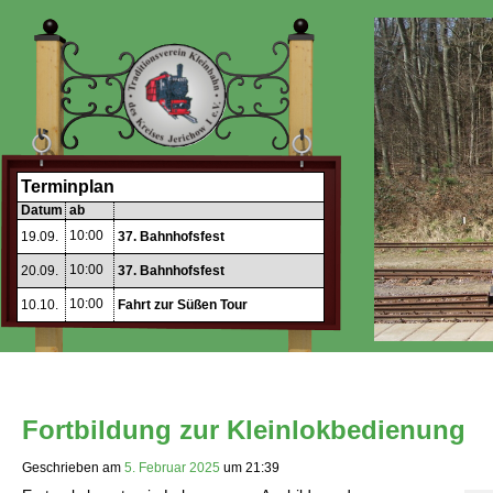
Terminplan
Datum
ab
10:00
19.09.
37. Bahnhofsfest
10:00
20.09.
37. Bahnhofsfest
10:00
10.10.
Fahrt zur Süßen Tour
Fortbildung zur Kleinlokbedienung
Geschrieben am
5. Februar 2025
um
21:39