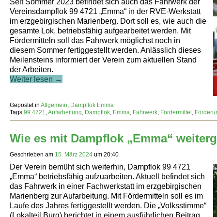
Seit Sommer 2023 befindet sich auch das Fahrwerk der
Vereinsdampflok 99 4721 „Emma“ in der RVE-Werkstatt
im erzgebirgischen Marienberg. Dort soll es, wie auch die
gesamte Lok, betriebsfähig aufgearbeitet werden. Mit
Fördermitteln soll das Fahrwerk möglichst noch in
diesem Sommer fertiggestellt werden. Anlässlich dieses
Meilensteins informiert der Verein zum aktuellen Stand
der Arbeiten.
Weiter lesen →
Gepostet in
Allgemein
,
Dampflok Emma
Tags
99 4721
,
Aufarbeitung
,
Dampflok
,
Emma
,
Fahrwerk
,
Fördermittel
,
Förderu
Wie es mit Dampflok „Emma“ weiterg
Geschrieben am
15. März 2024
um
20:40
Der Verein bemüht sich weiterhin, Dampflok 99 4721
„Emma“ betriebsfähig aufzuarbeiten. Aktuell befindet sich
das Fahrwerk in einer Fachwerkstatt im erzgebirgischen
Marienberg zur Aufarbeitung. Mit Fördermitteln soll es im
Laufe des Jahres fertiggestellt werden. Die „Volksstimme“
(Lokalteil Burg) berichtet in einem ausführlichen Beitrag