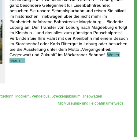
ganz besondere Gelegenheit für Eisenbahnfreunde:
besuchen Sie unsere Schmalspurbahn und reisen Sie stilvoll
im historischen Triebwagen über die nicht mehr im
Planbetrieb befahrene Bahnstrecke Magdeburg – Biederitz –
Loburg an. Der Transfer von Loburg nach Magdeburg erfolgt
im Kleinbus – und das alles zum günstigen Pauschalpreis!
Verbinden Sie Ihre Fahrt mit der Kleinbahn mit einem Besuch
im Storchenhof oder Karls Rittergut in Loburg oder besuchen
Sie die Ausstellung unter dem Motto „Vergangenheit,
Gegenwart und Zukunft“ im Möckeraner Bahnhof.
Weiter
lesen →
d
gerforth
,
Möckern
,
Pendelbus
,
Streckenjubiläum
,
Triebwagen
Mit Museums- und Feldbahn unterwegs →