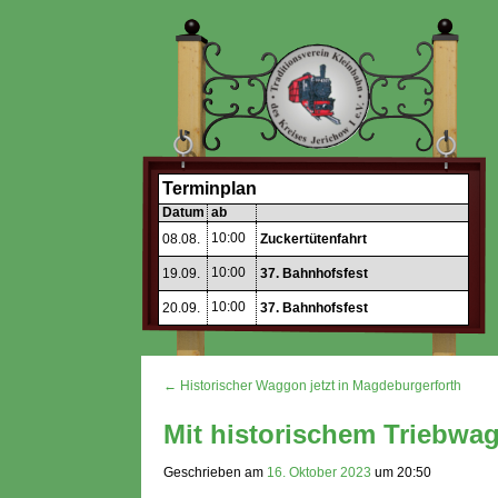
Terminplan
Datum
ab
10:00
08.08.
Zuckertütenfahrt
10:00
19.09.
37. Bahnhofsfest
10:00
20.09.
37. Bahnhofsfest
← Historischer Waggon jetzt in Magdeburgerforth
Mit historischem Triebw
Geschrieben am
16. Oktober 2023
um
20:50