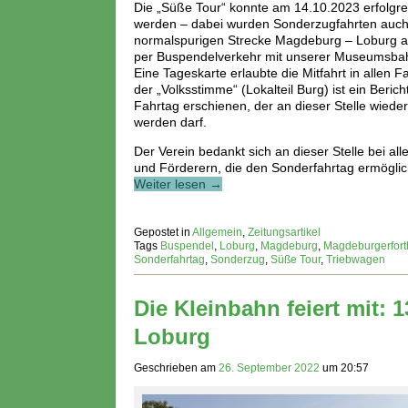
Die „Süße Tour“ konnte am 14.10.2023 erfolgre
werden – dabei wurden Sonderzugfahrten auch
normalspurigen Strecke Magdeburg – Loburg 
per Buspendelverkehr mit unserer Museumsbah
Eine Tageskarte erlaubte die Mitfahrt in allen 
der „Volksstimme“ (Lokalteil Burg) ist ein Beric
Fahrtag erschienen, der an dieser Stelle wied
werden darf.
Der Verein bedankt sich an dieser Stelle bei all
und Förderern, die den Sonderfahrtag ermöglic
Weiter lesen →
Gepostet in
Allgemein
,
Zeitungsartikel
Tags
Buspendel
,
Loburg
,
Magdeburg
,
Magdeburgerfort
Sonderfahrtag
,
Sonderzug
,
Süße Tour
,
Triebwagen
Die Kleinbahn feiert mit: 
Loburg
Geschrieben am
26. September 2022
um
20:57