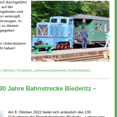
ich durchgeführt
 auf der
angeboten und
n verknüpft.
Fahrzeugen. In
ht zu diesem
ergegeben
en Unterstützern
ht haben!
h
,
Möckern
,
Pendelbus
,
Schienenersatzverkehr
,
Sonderfahrplan
,
130 Jahre Bahnstrecke Biederitz –
Am 8. Oktober 2022 bietet sich anlässlich des 130.
Geburtstags der Eisenbahnstrecke Biederitz – Loburg eine