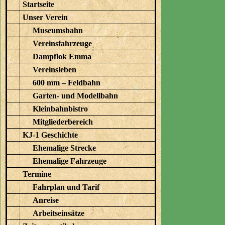
Startseite
Unser Verein
Museumsbahn
Vereinsfahrzeuge
Dampflok Emma
Vereinsleben
600 mm – Feldbahn
Garten- und Modellbahn
Kleinbahnbistro
Mitgliederbereich
KJ-1 Geschichte
Ehemalige Strecke
Ehemalige Fahrzeuge
Termine
Fahrplan und Tarif
Anreise
Arbeitseinsätze