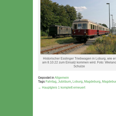
Historischer Esslinger Triebwagen in Loburg, wie er
am 8.10.22 zum Einsatz kommen wird. Foto: Wielan
Schulze
Gepostet in
Allgemein
Tags
Fahrtag
,
Jubiläum
,
Loburg
,
Magdeburg
,
Magdebur
← Hauptgleis 1 komplett erneuert