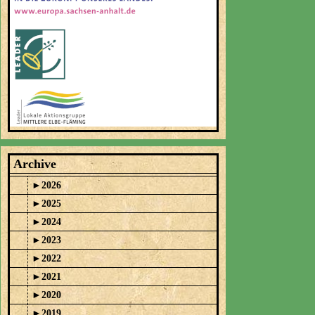
Archive
►
2026
►
2025
►
2024
►
2023
►
2022
►
2021
►
2020
►
2019